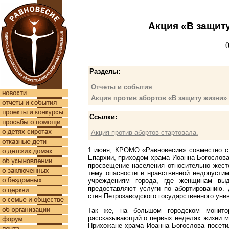
Акция «В защит
Разделы:
Отчеты и события
Акция против абортов «В защиту жизни»
Ссылки:
Акция против абортов стартовала.
1 июня, КРОМО «Равновесие» совместно с
Епархии, приходом храма Иоанна Богослова
просвещение населения относительно жест
тему опасности и нравственной недопусти
учреждениям города, где женщинам выд
предоставляют услуги по абортированию.
стен Петрозаводского государственного уни
Так же, на большом городском монито
рассказывающий о первых неделях жизни ма
Прихожане храма Иоанна Богослова посетил