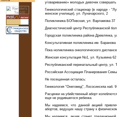
уговариванию» молодых девочек совершать 
Гинекологический стационар (в народе - "Л
женское училище), ул. Луначарского, 2
Поликлиника БОПовская, ул. Варламова 37
Диагностический центр Республиканской бол
Городская поликлиника района Древлянка, у
Консультативная поликлиника им. Баранова В
Пока ноликлиника онкологического диспансе
Женская консультация No1, ул. Кузьмина 62
Республиканский перинатальный центр, ул. Т
Российская Ассоциация Планирования Семьи 
Не посещенная осталась:
Гинекология "Онегомед", Лососинскяа наб. 9
Расценки на убийственный аборт колеблются 
еще не родившегося ребенка.
Мы надеемся, что данной акцией привле
абортов, ведущих нашу страну к физическо
Мы надеемся, акция станет традиционной