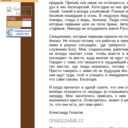
предков. Причем они никак не отличаются, 
дух в них богатырский. Хотя один из них фи
тихий, тонкий и всегда улыбчивый. Разные п
босиком пошедшие в огонь. В людскую беду
пожары, глады и моры, болезни. Люди спла
которые первыми шли на поле брани, битв
стариков. Никогда не оскудевала земля Русс
Священники, которые первыми пришли на п
близко. Не только потому что работал в при
ними в разных ситуациях, где требуется
служению Богу. Мне, социальному работни
не всегда хватает слов, чтобы внести в
посещают те места, куда многие не идут з
Говорят с теми, кто оказался в труднейшей
тех местах, где люди оказались, потому 
Просто говорить с ними об их будущем без
они идут туда, чтоб и утешить и обнадежит
что сами таковы. Богатыри.
И когда прочитал в одной газете, что они 
вообще отказался от награды (и отказывалс
награду. Мне захотелось приехать к ним 
жизненного креста. Осмотритесь, может и ря
то, что они есть, вот вам крест.
Александр Гезалов
ПРАВОСЛАВИЕ РУ