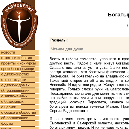
Богаты
Разделы:
Чтение для души
Весть о гибели самолета, упавшего в кр
другую весть. Рядом с нами живут богатыр
Слава о них шла из уст в уста. За их по
всегда казалось, что богатыри физически к
Васнецова. Не обязательно на владимирских
Таков мой стереотип об этих людях, о к
Невский». И вдруг они рядом. Живут в одно
говорить. Только сложи руки на благослов
Неожиданностью стало для меня то, что эт
нет сабли и кольчуги и они вооружены то
традиций богатыря Пересвета, монаха 
богатырем из войска темника Мамая. При
Сергия Радонежского.
Я попытался посмотреть в интернете упо
Смоленской и Самарской области, несколь
богатыри живут рядом. И их не надо искать