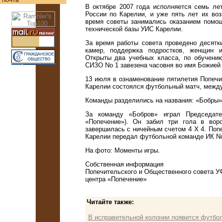
В октябре 2007 года исполняется семь л
России по Карелии, и уже пять лет их воз
время советы занимались оказанием помо
технической базы УИС Карелии.
За время работы совета проведено десятк
камер, поддержка подростков, женщин и
Открыты два учебных класса, по обучени
СИЗО No 1 завезена часовня во имя Божией
13 июля в ознаменование пятилетия Попеч
Карелии состоялся футбольный матч, между
Команды разделились на названия: «Бобры»
За команду «Бобров» играл Председател
«Попечение»). Он забил три гола в вор
завершилась с ничейным счетом 4 Х 4. По
Карелии передал футбольной команде ИК No
На фото: Моменты игры.
Собственная информация
Попечительского и Общественного совета У
центра «Попечение»
Читайте также:
В исправительной колонии появится футбол