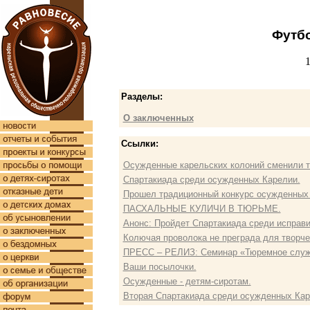
Футб
Разделы:
О заключенных
Ссылки:
Осужденные карельских колоний сменили 
Спартакиада среди осужденных Карелии.
Прошел традиционный конкурс осужденных 
ПАСХАЛЬНЫЕ КУЛИЧИ В ТЮРЬМЕ.
Анонс: Пройдет Спартакиада среди исправ
Колючая проволока не преграда для творче
ПРЕСС – РЕЛИЗ: Cеминар «Тюремное служе
Ваши посылочки.
Осужденные - детям-сиротам.
Вторая Спартакиада среди осужденных Кар