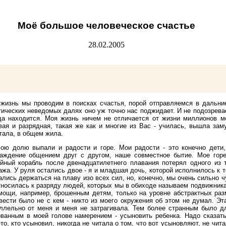
Моё большое человеческое счастье
28.02.2005
жизнь мы проводим в поисках счастья, порой отправляемся в дальние
тических неведомых далях оно уж точно нас поджидает. И не подозревае
да находится. Моя жизнь ничем не отличается от жизни миллионов м
вая и разрядная, такая же как и многие из Вас - училась, вышла зам
тала, в общем жила.
ою долю выпали и радости и горе. Мои радости - это конечно дети
аждение общением друг с другом, наше совместное бытие. Мое горе
йный корабль после двенадцатилетнего плавания потерял одного из 
ажа. У руля остались двое - я и младшая дочь, которой исполнилось к 
ались держаться на плаву изо всех сил, но, конечно, мы очень сильно ч
тносилась к разряду людей, которых мы в обиходе называем подвижник
мощи, например, брошенным детям, только на уровне абстрактных ра
вести было не с кем - никто из моего окружения об этом не думал. Эт
ллельно от меня и меня не затрагивала. Тем более странным было 
анным в моей голове намерением - усыновить ребенка. Надо сказать, 
то, кто усыновил, никогда не читала о том, что вот усыновляют, не чита