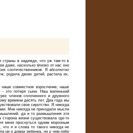
 страны в надежде, что уж там-то в
м даже, насколько близко от нас оно
оих соотечественников. Я абсолютно
уж, родила двоих детей, растила их,
, наше совместное взросление, наше
 - это потеря сына. Наш маленький
трех членов сплоченного и дружного
тому времени десять лет. Два года мы
увствовали свое сиротство. Я никогда
ами. Мне никогда не приходили мысли
змышлений, да и то размышления эти
а сторона жизни существовала где-то
для меня проснуться одним морозным
что я и слова то такого никогда не
ла ни о домах ребенка, ни о чем-либо