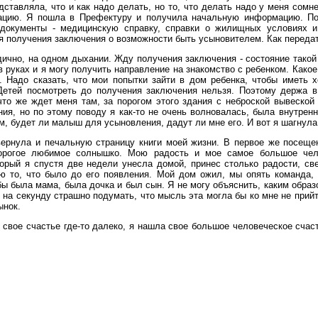
дставляла, что и как надо делать, но то, что делать надо у меня сомн
ацию. Я пошла в Префектуру и получила начальную информацию. По
 документы - медицинскую справку, справки о жилищных условиях 
ля получения заключения о возможности быть усыновителем. Как переда
ично, на одном дыхании. Жду получения заключения - состояние такой 
 руках и я могу получить направление на знакомство с ребенком. Какое
. Надо сказать, что мои попытки зайти в дом ребенка, чтобы иметь х
Детей посмотреть до получения заключения нельзя. Поэтому держа в
что же ждет меня там, за порогом этого здания с неброской вывеской
ния, но по этому поводу я как-то не очень волновалась, была внутренн
м, будет ли малыш для усыновления, дадут ли мне его. И вот я шагнула
вернула и печальную страницу книги моей жизни. В первое же посеще
дорогое любимое солнышко. Мою радость и мое самое большое чело
торый я спустя две недели унесла домой, принес столько радости, св
ю то, что было до его появления. Мой дом ожил, мы опять команда, 
обы была мама, была дочка и был сын. Я не могу объяснить, каким обра
 на секунду страшно подумать, что мысль эта могла бы ко мне не прийт
ынок.
 свое счастье где-то далеко, я нашла свое большое человеческое счас