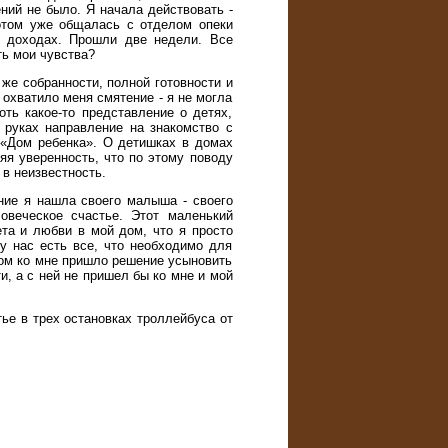
ений не было. Я начала действовать -
том уже общалась с отделом опеки
и доходах. Прошли две недели. Все
ть мои чувства?
же собранности, полной готовности и
 охватило меня смятение - я не могла
оть какое-то представление о детях,
 руках направление на знакомство с
 «Дом ребенка». О детишках в домах
яя уверенность, что по этому поводу
 в неизвестность.
ние я нашла своего малыша - своего
веческое счастье. Этот маленький
ета и любви в мой дом, что я просто
у нас есть все, что необходимо для
зом ко мне пришло решение усыновить
и, а с ней не пришел бы ко мне и мой
тье в трех остановках троллейбуса от