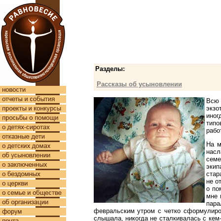
Разделы:
Рассказы об усыновлении
Всю 
экзо
иног
типо
рабо
На м
насл
семе
экип
стар
не о
о по
мне 
пара
февральским утром с четко сформулиров
слышала, никогда не сталкивалась с кем-