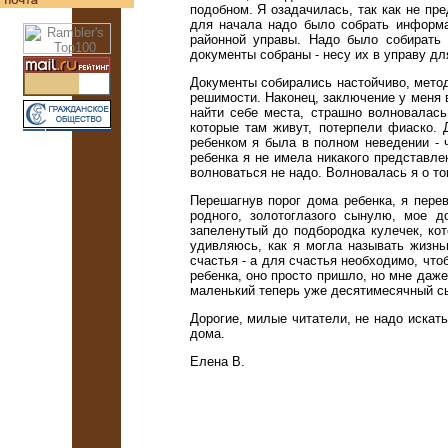
подобном. Я озадачилась, так как не пре
для начала надо было собрать информ
районной управы. Надо было собирать
документы собраны - несу их в управу д
Документы собирались настойчиво, метод
решимости. Наконец, заключение у меня в
найти себе места, страшно волновалась
которые там живут, потерпели фиаско. 
ребенком я была в полном неведении - 
ребенка я не имела никакого представле
волноваться не надо. Волновалась я о то
Перешагнув порог дома ребенка, я пере
родного, золотоглазого сынулю, мое 
запеленутый до подбородка кулечек, ко
удивляюсь, как я могла называть жизнь
счастья - а для счастья необходимо, чт
ребенка, оно просто пришло, но мне даже
маленький теперь уже десятимесячный с
Дорогие, милые читатели, не надо искать
дома.
Еленa В.