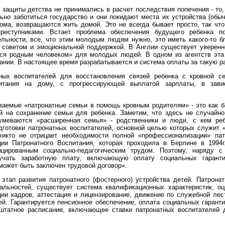
и защиты детства не принимались в расчет последствия попечения - т
ьно заботиться государство и они покидают места их устройства (обыч
ма, возвращаются жить домой. Это не всегда бывает просто, так что
преступниками. Встает проблема обеспечения будущего ребенка п
льности, все, что этим молодым людям нужно, это иметь какого-то бли
 советом и эмоциональной поддержкой. В Англии существует уверенно
ся родным человеком» для молодых людей. В одном из агентств эта 
ании. В настоящее время разрабатывается и система оплаты за такую ра
тных воспитателей для восстановления связей ребенка с кровной 
итания на дому, с прогрессирующей выплатой зарплаты, в зави
ваемые «патронатные семьи в помощь кровным родителям» - это как 
й на сохранение семьи для ребенка. Заметим, что здесь не случайно
азумеваются «расширенная семья» - родственники и люди, с кем р
готовки патронатных воспитателей, основной целью которых служит «
икто не отрицает необходимости полной «профессионализации» пат
и Патронатного Воспитания, которая проходила в Берлине в 1994г.
цированным социально-педагогическим трудом. Поэтому, наряду с
учать заработную плату, включающую оплату социальных гарант
может быть заключен трудовой договор».
тап развития патронатного (фостерного) устройства детей. Патронат
альностей, существует система квалификационных характеристик, оц
ии кадров, аттестация и лицензирование, движение по служебной лест
ей. Гарантируется пенсионное обеспечение, оплата социальных гарант
штатное расписание, включающее ставки патронатных воспитателей 