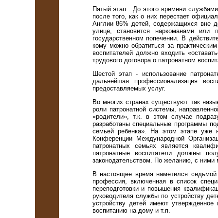
Пятый этап . До этого времени службам
после того, как о них перестает официал
Англии 86% детей, содержащихся вне до
улице, становится наркоманами или 
государственном попечении. В действите
кому можно обратиться за практическим
воспитателей должно входить «оставать
трудового договора о патронатном воспит
Шестой этап - использование патрона
дальнейшая профессионализация восп
предоставляемых услуг.
Во многих странах существуют так назы
роли патронатной системы, направленно
«родители», т.к. в этом случае подр
разработаны специальные программы под
семьей ребенка». На этом этапе уже н
Конференции Международной Организаци
патронатных семьях является квалифи
патронатные воспитатели должны пол
законодательством. По желанию, с ними 
В настоящее время наметился седьмой э
профессия, включенная в список специ
переподготовки и повышения квалификац
руководителя службы по устройству дет
устройству детей имеют утвержденное 
воспитанию на дому и т.п.