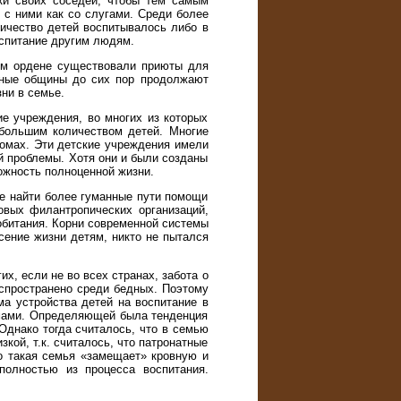
ки своих соседей, чтобы тем самым
 с ними как со слугами. Среди более
ичество детей воспитывалось либо в
оспитание другим людям.
ом ордене существовали приюты для
вные общины до сих пор продолжают
ни в семье.
е учреждения, во многих из которых
большим количеством детей. Многие
домах. Эти детские учреждения имели
й проблемы. Хотя они и были созданы
ожность полноценной жизни.
ие найти более гуманные пути помощи
овых филантропических организаций,
обитания. Корни современной системы
сение жизни детям, никто не пытался
х, если не во всех странах, забота о
аспространено среди бедных. Поэтому
а устройства детей на воспитание в
рмами. Определяющей была тенденция
Однако тогда считалось, что в семью
кой, т.к. считалось, что патронатные
то такая семья «замещает» кровную и
полностью из процесса воспитания.