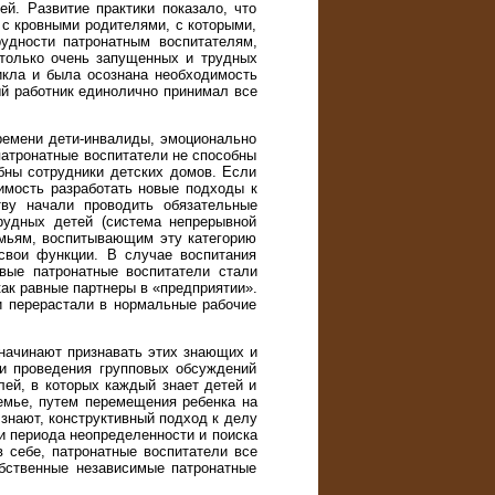
й. Развитие практики показало, что
 с кровными родителями, с которыми,
удности патронатным воспитателям,
 только очень запущенных и трудных
икла и была осознана необходимость
ый работник единолично принимал все
ремени дети-инвалиды, эмоционально
патронатные воспитатели не способны
обны сотрудники детских домов. Если
димость разработать новые подходы к
ву начали проводить обязательные
рудных детей (система непрерывной
емьям, воспитывающим эту категорию
свои функции. В случае воспитания
вые патронатные воспитатели стали
как равные партнеры в «предприятии».
 перерастали в нормальные рабочие
 начинают признавать этих знающих и
еи проведения групповых обсуждений
ей, в которых каждый знает детей и
емье, путем перемещения ребенка на
 знают, конструктивный подход к делу
и периода неопределенности и поиска
 себе, патронатные воспитатели все
бственные независимые патронатные