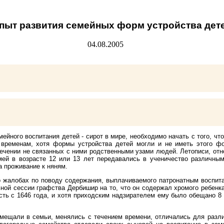
пыт развития семейных форм устройства дете
04.08.2005
йного воспитания детей - сирот в мире, необходимо начать с того, чт
временам, хотя формы устройства детей могли и не иметь этого фо
ечении не связанных с ними родственными узами людей. Летописи, отн
мей в возрасте 12 или 13 лет передавались в ученичество различны
 проживание к няням.
о жалобах по поводу содержания, выплачиваемого патронатным воспита
ной сессии графства Дербишир на то, что он содержал хромого ребенка
 есть с 1646 года, и хотя приходским надзирателем ему было обещано 8
омещали в семьи, менялись с течением времени, отличались для разли