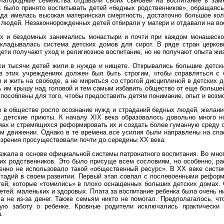
лагородные семейства отдавали своих сыновей на воспитание в зам
х было принято воспитывать детей «бедных родственников», обращаясь
гда имелась высокая материнская смертность, достаточно большое кол
 людей. Незаконнорожденных детей отбирали у матери и отдавали на в
ых и бездомных занимались монастыри и почти при каждом монашеск
складывалась система детских домов для сирот. В ряде стран церко
ети получают уход и религиозное воспитание, но не получают опыта жиз
хи тысячи детей жили в нужде и нищете. Открывались большие детски
в этих учреждениях должен был быть строгим, чтобы справляться с 
 и жить на свободе, а не мириться со строгой дисциплиной в детских 
ть им крышу над головой и тем самым избавить общество от еще больше
способлены для того, чтобы предоставить детям понимание, опыт и возм
пы в обществе росло осознание нужд и страданий бедных людей, желан
 детские приюты. К началу XIX века образовалось довольно много н
мах и стремящихся реформировать их и создать более гуманную среду 
ом движении. Однако в те времена все усилия были направлены на спа
ззрения просуществовали почти до середины XX века.
жала в основе официальной системы патронатного воспитания. Во многи
 их родственников. Это было присуще всем сословиям, но особенно, р
енно не использовало такой «общественный ресурс». В XX веке систем
стадий в своем развитии. Первый этап совпал с послевоенными рефо
тей, которые «томились» в плохо оснащенных больших детских домах. 
ей: маленьких и здоровых. Плата за воспитание ребенка была очень низ
 а не из-за денег. Также семьям никто не помогал. Предполагалось, ч
ую заботу о ребенке. Кровные родители исключались практически 
.