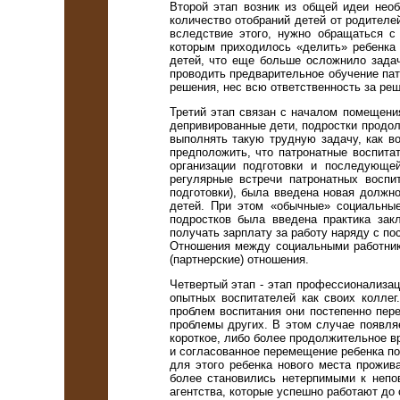
Второй этап возник из общей идеи необ
количество отобраний детей от родителе
вследствие этого, нужно обращаться с
которым приходилось «делить» ребенка
детей, что еще больше осложнило задач
проводить предварительное обучение пат
решения, нес всю ответственность за ре
Третий этап связан с началом помещени
депривированные дети, подростки продо
выполнять такую трудную задачу, как в
предположить, что патронатные воспита
организации подготовки и последующе
регулярные встречи патронатных воспи
подготовки), была введена новая должн
детей. При этом «обычные» социальные
подростков была введена практика зак
получать зарплату за работу наряду с по
Отношения между социальными работник
(партнерские) отношения.
Четвертый этап - этап профессионализа
опытных воспитателей как своих коллег
проблем воспитания они постепенно пер
проблемы других. В этом случае появля
короткое, либо более продолжительное вр
и согласованное перемещение ребенка по
для этого ребенка нового места прожив
более становились нетерпимыми к непо
агентства, которые успешно работают до 