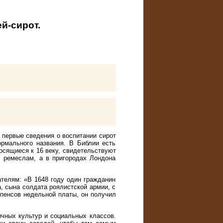
й-сирот.
о первые сведения о воспитании сирот
рмального названия. В Библии есть
осящиеся к 16 веку, свидетельствуют
м ремеслам, а в пригородах Лондона
телям: «В 1648 году один гражданин
, сына солдата роялистской армии, с
 пенсов недельной платы, он получил
чных культур и социальных классов.