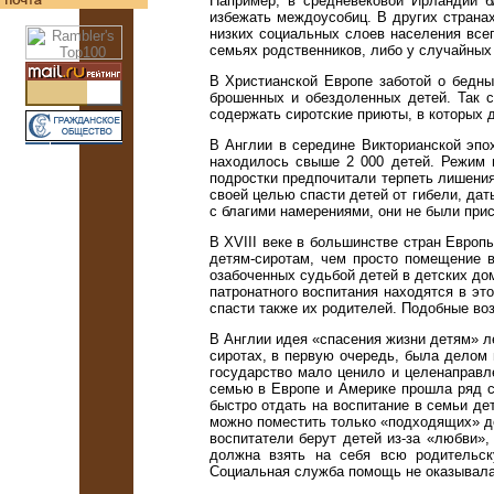
Например, в средневековой Ирландии б
избежать междоусобиц. В других страна
низких социальных слоев населения все
семьях родственников, либо у случайных
В Христианской Европе заботой о бедн
брошенных и обездоленных детей. Так 
содержать сиротские приюты, в которых д
В Англии в середине Викторианской эпо
находилось свыше 2 000 детей. Режим 
подростки предпочитали терпеть лишения
своей целью спасти детей от гибели, да
с благими намерениями, они не были при
В XVIII веке в большинстве стран Евро
детям-сиротам, чем просто помещение в
озабоченных судьбой детей в детских до
патронатного воспитания находятся в эт
спасти также их родителей. Подобные во
В Англии идея «спасения жизни детям» ле
сиротах, в первую очередь, была делом
государство мало ценило и целенаправл
семью в Европе и Америке прошла ряд 
быстро отдать на воспитание в семьи де
можно поместить только «подходящих» дет
воспитатели берут детей из-за «любви»,
должна взять на себя всю родительск
Социальная служба помощь не оказывала