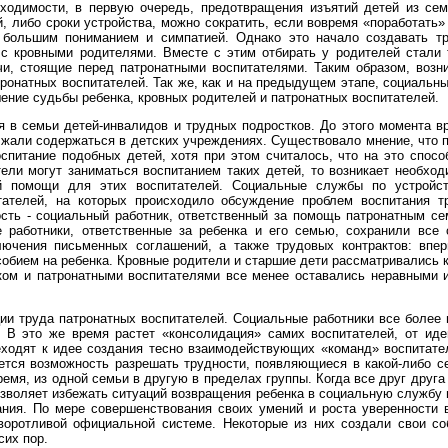
ходимости, в первую очередь, предотвращения изъятий детей из семе
й, либо сроки устройства, можно сократить, если вовремя «поработать»
 большим пониманием и симпатией. Однако это начало создавать тр
 с кровными родителями. Вместе с этим отбирать у родителей стали
и, стоящие перед патронатными воспитателями. Таким образом, возн
ронатных воспитателей. Так же, как и на предыдущем этапе, социальн
шение судьбы ребенка, кровных родителей и патронатных воспитателей.
я в семьи детей-инвалидов и трудных подростков. До этого момента в
лжали содержаться в детских учреждениях. Существовало мнение, что 
оспитание подобных детей, хотя при этом считалось, что на это спос
тели могут заниматься воспитанием таких детей, то возникает необхо
й помощи для этих воспитателей. Социальные службы по устройст
тателей, на которых происходило обсуждение проблем воспитания т
ость - социальный работник, ответственный за помощь патронатным с
 работники, ответственные за ребенка и его семью, сохранили все 
лючения письменных соглашений, а также трудовых контрактов: впер
собием на ребенка. Кровные родители и старшие дети рассматривались 
ом и патронатными воспитателями все менее оставались неравными и
ции труда патронатных воспитателей. Социальные работники все более
. В это же время растет «консолидация» самих воспитателей, от ид
еходят к идее создания тесно взаимодействующих «команд» воспитател
ется возможность разрешать трудности, появляющиеся в какой-либо с
емя, из одной семьи в другую в пределах группы. Когда все друг друга
зволяет избежать ситуаций возвращения ребенка в социальную службу 
ания. По мере совершенствования своих умений и роста уверенности в
воротливой официальной системе. Некоторые из них создали свои со
сих пор.