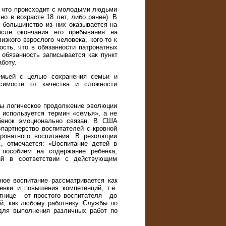
о, что происходит с молодыми людьми
но в возрасте 18 лет, либо ранее). В
 большинство из них оказывается на
осле окончания его пребывания на
зкого взрослого человека, кого-то к
сть, что в обязанности патронатных
обязанность записывается как пункт
боту.
семьей с целью сохранения семьи и
симости от качества и сложности
бы логическое продолжение эволюции
 используется термин «семья», а не
ебенок эмоционально связан. В США
партнерство воспитателей с кровной
ронатного воспитания. В резолюции
, отмечается: «Воспитание детей в
 пособием на содержание ребенка,
ий в соответствии с действующим
ное воспитание рассматривается как
енки и повышения компетенций, т.е.
нице - от простого воспитателя - до
ий, как любому работнику. Службы по
для выполнения различных работ по